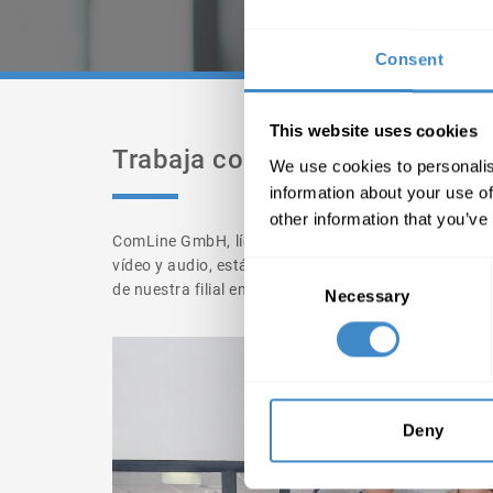
Consent
This website uses cookies
Trabaja con nosotros
We use cookies to personalis
information about your use of
other information that you’ve
ComLine GmbH, líder internacional en Europa en la d
vídeo y audio, está buscando un/a Sales Manager pa
Consent
de nuestra filial en España. ¡Forma parte de nuestro
Necessary
Selection
Deny